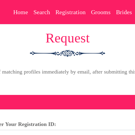
Home
Search
Registration
Grooms
Brides
Request
f matching profiles immediately by email, after submitting 
er Your Registration ID: