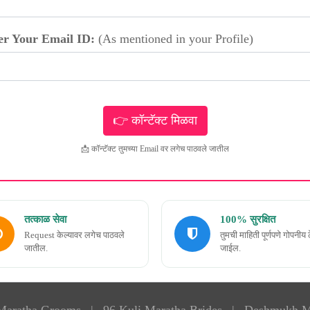
er Your Email ID:
(As mentioned in your Profile)
📩 कॉन्टॅक्ट तुमच्या Email वर लगेच पाठवले जातील
तत्काळ सेवा
100% सुरक्षित
Request केल्यावर लगेच पाठवले
तुमची माहिती पूर्णपणे गोपनीय 
जातील.
जाईल.
 Maratha Grooms
|
96 Kuli Maratha Brides
|
Deshmukh M