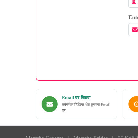
Ent
Email वर मिळवा
कॉन्टॅक्ट डिटेल्स थेट तुमच्या Email
वर.
Maratha Grooms
|
Maratha Brides
|
96 Kuli