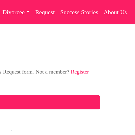
Divorcee
Request
Success Stories
About Us
this Request form. Not a member?
Register