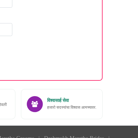
विश्वासार्ह सेवा
ठेवली
हजारो सदस्यांचा विश्वास आमच्यावर.
aratha Grooms
|
Deshmukh Maratha Brides
|