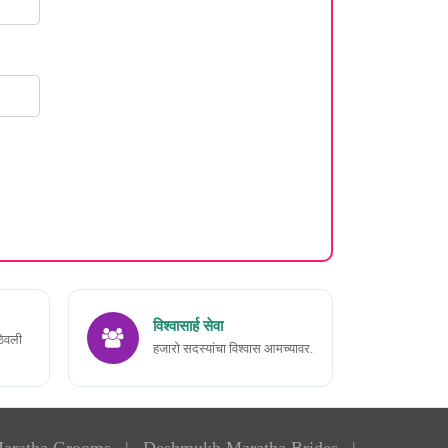
विश्वासार्ह सेवा
ठेवली
हजारो सदस्यांचा विश्वास आमच्यावर.
aratha Grooms
|
Deshmukh Maratha Brides
|