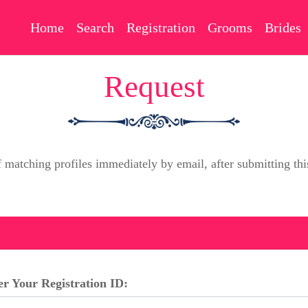
Home
Search
Registration
Grooms
Brides
Request
f matching profiles immediately by email, after submitting 
er Your Registration ID: