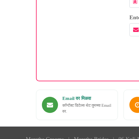
Ent
Email वर मिळवा
कॉन्टॅक्ट डिटेल्स थेट तुमच्या Email
वर.
Maratha Grooms
|
Maratha Brides
|
96 Kuli