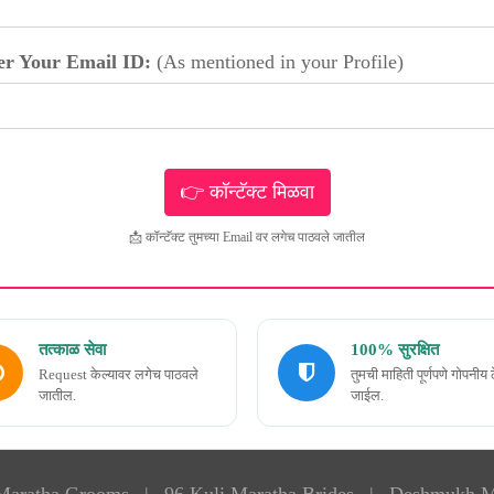
er Your Email ID:
(As mentioned in your Profile)
📩 कॉन्टॅक्ट तुमच्या Email वर लगेच पाठवले जातील
तत्काळ सेवा
100% सुरक्षित
Request केल्यावर लगेच पाठवले
तुमची माहिती पूर्णपणे गोपनीय 
जातील.
जाईल.
 Maratha Grooms
|
96 Kuli Maratha Brides
|
Deshmukh M