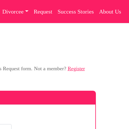
Divorcee
Request
Success Stories
About Us
this Request form. Not a member?
Register