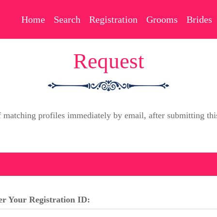
Home
Search
Registration
Grooms
Brides
Request
f matching profiles immediately by email, after submitting 
er Your Registration ID: