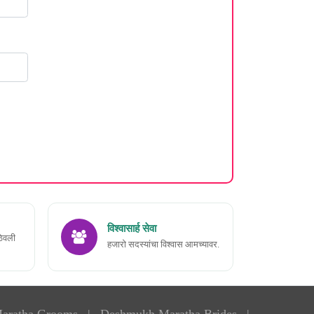
विश्वासार्ह सेवा
ठेवली
हजारो सदस्यांचा विश्वास आमच्यावर.
aratha Grooms
|
Deshmukh Maratha Brides
|