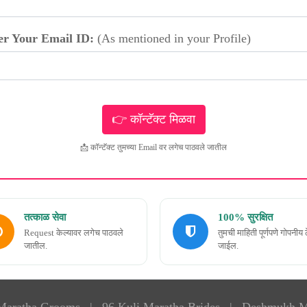
er Your Email ID:
(As mentioned in your Profile)
📩 कॉन्टॅक्ट तुमच्या Email वर लगेच पाठवले जातील
तत्काळ सेवा
100% सुरक्षित
Request केल्यावर लगेच पाठवले
तुमची माहिती पूर्णपणे गोपनीय 
जातील.
जाईल.
 Maratha Grooms
|
96 Kuli Maratha Brides
|
Deshmukh M