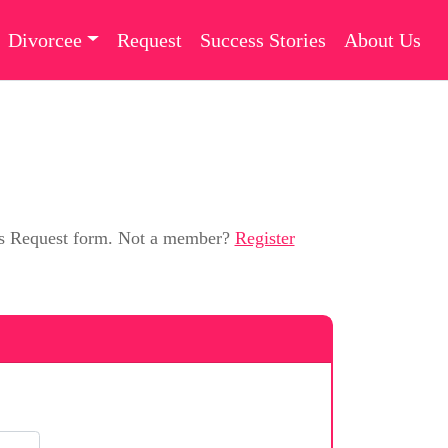
Divorcee
Request
Success Stories
About Us
this Request form. Not a member?
Register