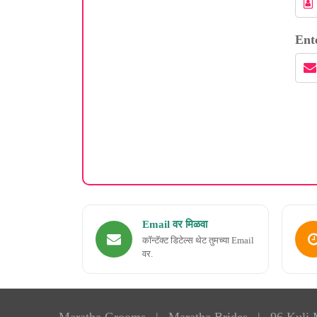
Ent
Email वर मिळवा
कॉन्टॅक्ट डिटेल्स थेट तुमच्या Email
वर.
Maratha Grooms
|
Maratha Brides
|
96 Kuli