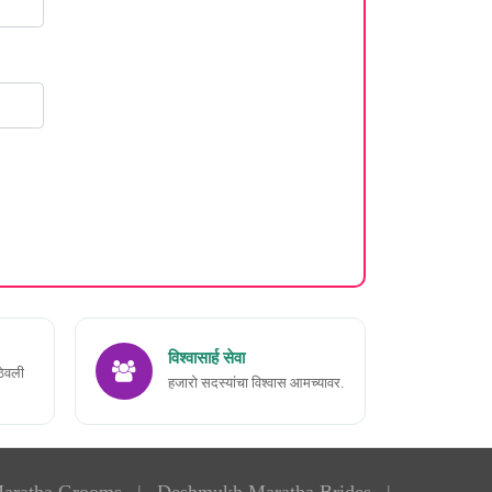
विश्वासार्ह सेवा
ठेवली
हजारो सदस्यांचा विश्वास आमच्यावर.
aratha Grooms
|
Deshmukh Maratha Brides
|