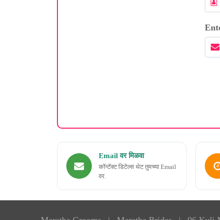
Ent
Email वर मिळवा
कॉन्टॅक्ट डिटेल्स थेट तुमच्या Email
वर.
Maratha Grooms
|
Maratha Brides
|
96 Kuli