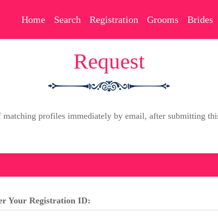
Home
Search
Registration
Grooms
Brides
Request
f matching profiles immediately by email, after submitting 
er Your Registration ID: