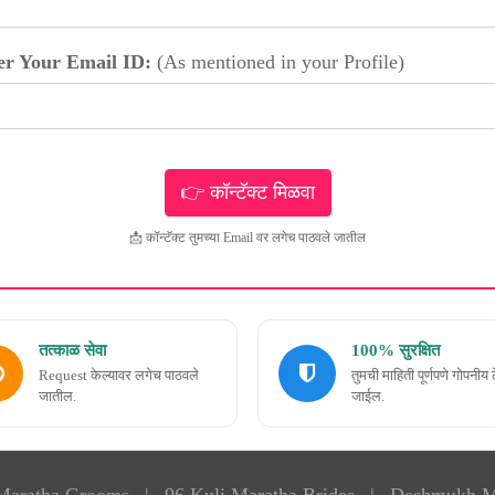
er Your Email ID:
(As mentioned in your Profile)
📩 कॉन्टॅक्ट तुमच्या Email वर लगेच पाठवले जातील
तत्काळ सेवा
100% सुरक्षित
Request केल्यावर लगेच पाठवले
तुमची माहिती पूर्णपणे गोपनीय 
जातील.
जाईल.
 Maratha Grooms
|
96 Kuli Maratha Brides
|
Deshmukh M