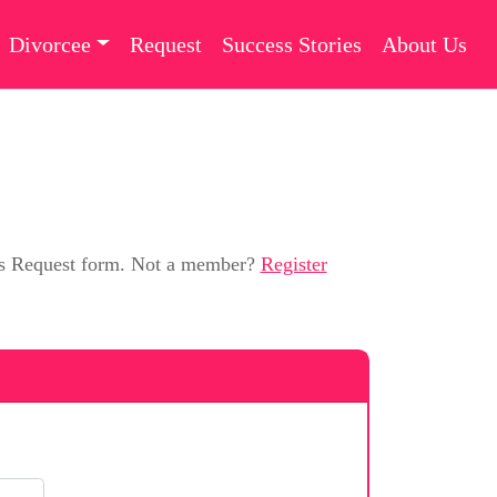
Divorcee
Request
Success Stories
About Us
this Request form. Not a member?
Register